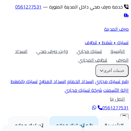
دمة صرف صحي داخل المدينة المنورة —
0561277531
ف
المدينة
يك • شفط • تنظيف
لرئيسية
تسليك مجاري
وايت صرف صحي
انسداد
رف
تنظيف المجاري
دمات أخرى
 تسليك مجاري
انسداد الحمام
انسداد المطبخ
تسليك بالضغط
لة الأسمنت
شركة تسليك مجاري
تصل بنا
05612775
لرئيسية
رقم تسليك مجاري
تسليك مجاري