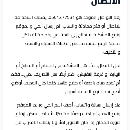
الاتصال
رقم التواصل الموحد هو 0561277531. يمكنك استخدامه
للاتصال أو فتح محادثة واتساب، ثم إرسال الحي والموقع
ونوع المشكلة. لا تحتاج إلى البحث عن رقم مختلف لكل
خدمة؛ الرقم نفسه مخصص لطلبات التسليك والشفط
والتنظيف.
قبل الاتصال، حدّد هل المشكلة في الحمام أم المطبخ أم
البيارة أو غرفة التفتيش. اذكر أيضًا هل التصريف بطيء فقط
أم توجد مياه راجعة أو طفح ظاهر. كلما كان الوصف أوضح،
أصبح تحديد نوع الخدمة أسهل.
عند إرسال رسالة واتساب، أضف اسم الحي ورابط الموقع
ونوع العقار، ثم اكتب وصفًا مختصرًا للأعراض. يمكن إرفاق
صورة للمكان إذا كان التصوير آمنًا ولا يتطلب الاقتراب من