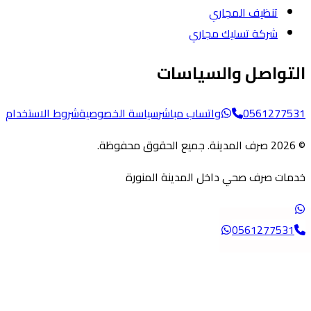
تنظيف المجاري
شركة تسليك مجاري
تواصل والسياسات
05612775
واتساب مباشر
سياسة الخصوصية
شروط الاستخدام
ات صرف صحي داخل المدينة المنورة
056127753