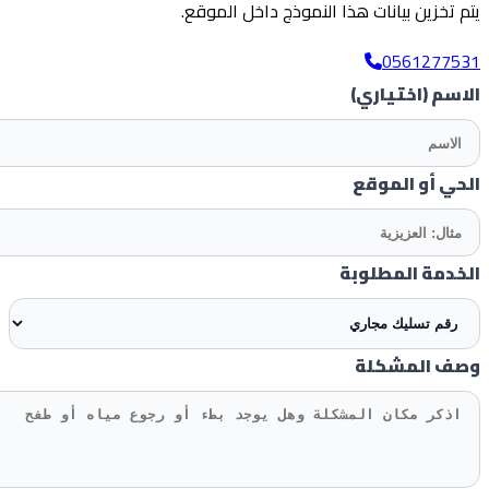
 تخزين بيانات هذا النموذج داخل الموقع.
05612775
اسم
(اختياري)
ي أو الموقع
دمة المطلوبة
ف المشكلة