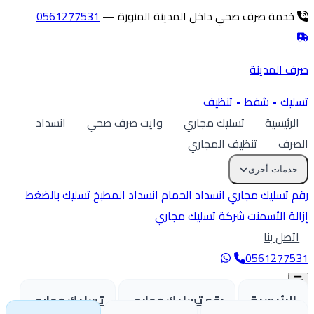
دمة صرف صحي داخل المدينة المنورة —
0561277531
ف
المدينة
يك • شفط • تنظيف
لرئيسية
تسليك مجاري
وايت صرف صحي
انسداد
رف
تنظيف المجاري
دمات أخرى
 تسليك مجاري
انسداد الحمام
انسداد المطبخ
تسليك بالضغط
لة الأسمنت
شركة تسليك مجاري
تصل بنا
05612775
لرئيسية
رقم تسليك مجاري
تسليك مجاري